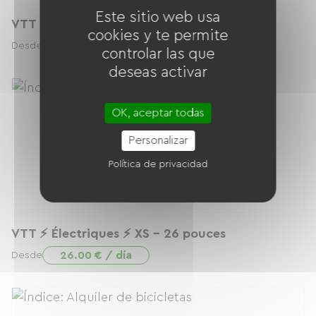
Este sitio web usa
VTT Prestige Aventure - Taille L
cookies y te permite
22.00 € / día
Desde
controlar las que
deseas activar
OK, aceptar todas
Personalizar
Política de privacidad
VTT ⚡️ Électriques ⚡️ XS - 26 pouces
26.00 € / día
Desde