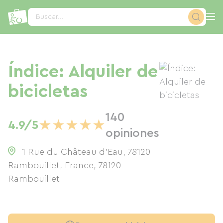
Panel de gestión de cookies
Buscar...
Índice: Alquiler de
bicicletas
140
★
★
★
★
★
4.9/5
opiniones
1 Rue du Château d'Eau, 78120
Rambouillet, France
,
78120
Rambouillet