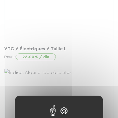
VTC ⚡️ Électriques ⚡️ Taille L
26.00 € / día
Desde