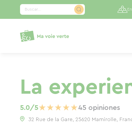
Panel de gestión de cookies
Buscar...
En
La experie
★
★
★
★
★
5.0/5
45 opiniones
32 Rue de la Gare, 25620 Mamirolle, Fran