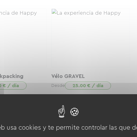
kpacking
Vélo GRAVEL
0 € / día
25.00 € / día
Desde
eb usa cookies y te permite controlar las que d