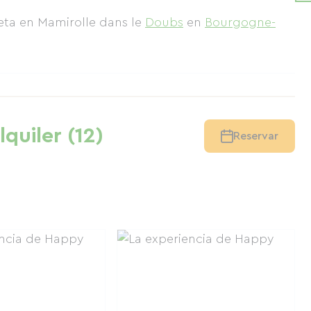
leta en Mamirolle
dans le
Doubs
en
Bourgogne-
lquiler (12)
Reservar