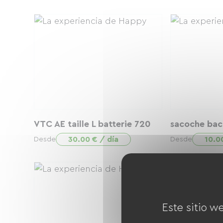
VTC AE taille L batterie 720
sacoche bac
30.00 € / día
10.0
Desde
Desde
Este sitio w