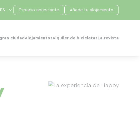
Espacio anunciante
Añade tu alojamiento
 gran ciudad
Alojamientos
Alquiler de bicicletas
La revista
y