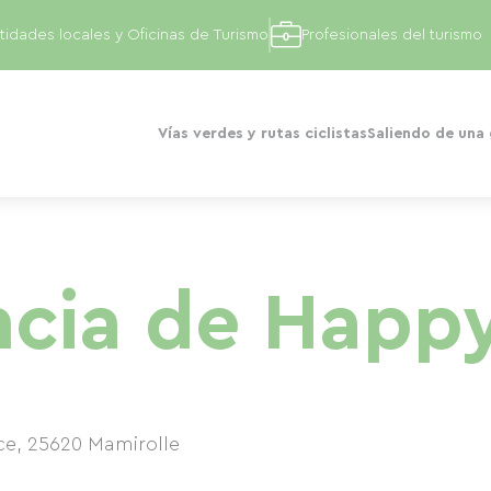
tidades locales y Oficinas de Turismo
Profesionales del turismo
Vías verdes y rutas ciclistas
Saliendo de una
ncia de Happ
ce
,
25620
Mamirolle