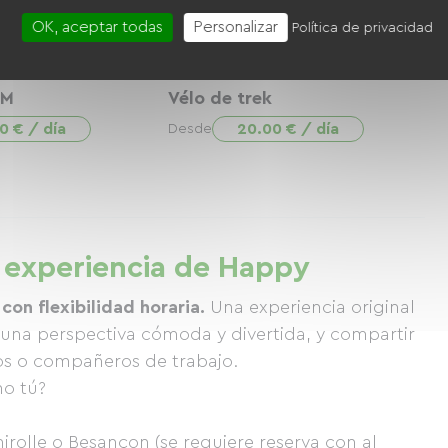
OK, aceptar todas
Personalizar
Política de privacidad
EM
Vélo de trek
0 € / día
20.00 € / día
Desde
La experiencia de Happy
 con flexibilidad horaria.
Una experiencia original
e una perspectiva cómoda y divertida, y compartir
os o compañeros de trabajo.
no tú?
irolle o Besançon (se requiere reserva con al