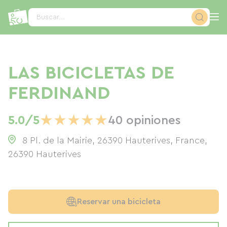
Panel de gestión de cookies
Buscar...
LAS BICICLETAS DE
FERDINAND
★
★
★
★
★
5.0/5
40 opiniones
8 Pl. de la Mairie, 26390 Hauterives, France
,
26390
Hauterives
Reservar una bicicleta