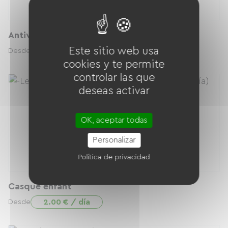
Antivol supplémentaire renforcé
Este sitio web usa
5.00 € / día
Desde
cookies y te permite
controlar las que
deseas activar
OK, aceptar todas
Personalizar
Política de privacidad
Casque enfant
2.00 € / día
Desde