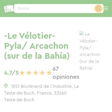
Panel de gestión de cookies
Buscar...
-Le Vélotier-
Pyla/ Arcachon
(sur de la Bahía)
67
★
★
★
★
★
4.7/5
opiniones
1051 Boulevard de l'Industrie, La
Teste-de-Buch, France
,
33260
Teste-de-Buch