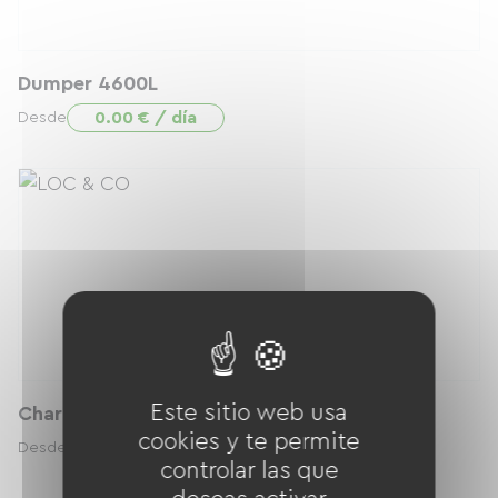
Dumper 4600L
0.00 € / día
Desde
Este sitio web usa
Chariot télescopique 6M
cookies y te permite
0.00 € / día
Desde
controlar las que