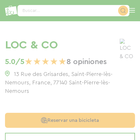
Panel de gestión de cookies
Buscar...
LOC & CO
★
★
★
★
★
5.0/5
8 opiniones
13 Rue des Grisardes, Saint-Pierre-lès-
Nemours, France
,
77140
Saint-Pierre-lès-
Nemours
Reservar una bicicleta