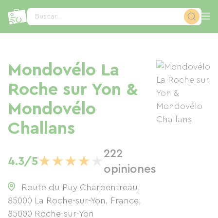
Panel de gestión de cookies
Buscar...
Mondovélo La
Roche sur Yon &
Mondovélo
Challans
222
★
★
★
★
★
4.3/5
opiniones
Route du Puy Charpentreau,
85000 La Roche-sur-Yon, France
,
85000
Roche-sur-Yon