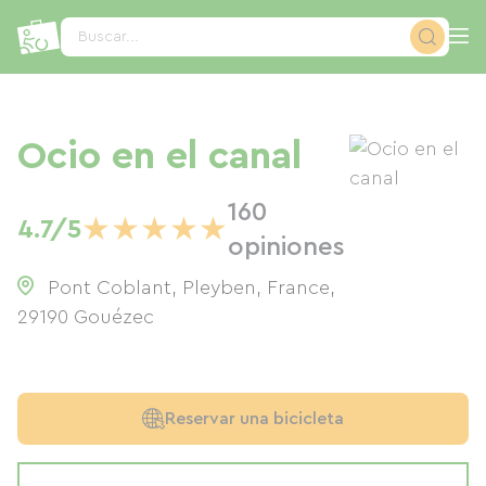
Panel de gestión de cookies
Buscar...
Ocio en el canal
160
★
★
★
★
★
4.7/5
opiniones
Pont Coblant, Pleyben, France
,
29190
Gouézec
Reservar una bicicleta