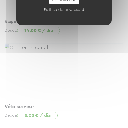
Política de privacidad
Kayak tibou
14.00 € / día
Desde
Vélo suiveur
8.00 € / día
Desde