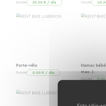
35.00 € / día
45.0
Desde
Desde
Porte-vélo
Hamac bébé 
max. )
0.00 € / día
Desde
5.00
Desde
Este sitio w