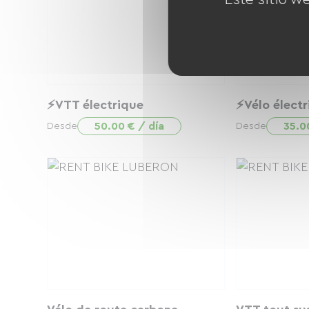
⚡VTT électrique
⚡Vélo électr
50.00 € / día
35.0
Desde
Desde