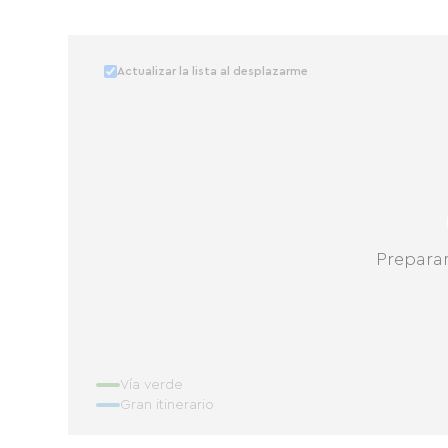
Actualizar la lista al desplazarme
Prepara
Vía verde
Gran itinerario