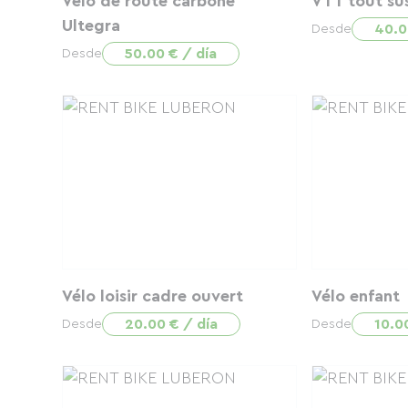
Vélo de route carbone
VTT tout su
Ultegra
40.0
Desde
50.00 € / día
Desde
Vélo loisir cadre ouvert
Vélo enfant
20.00 € / día
10.0
Desde
Desde