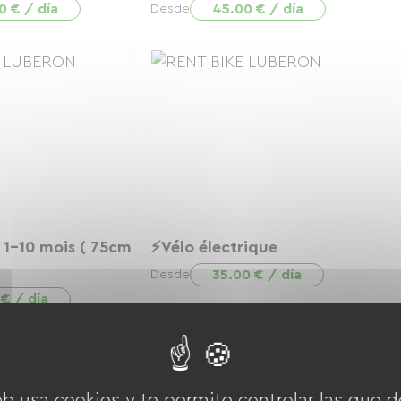
0 € / día
45.00 € / día
Desde
1-10 mois ( 75cm
⚡Vélo électrique
35.00 € / día
Desde
 € / día
eb usa cookies y te permite controlar las que d