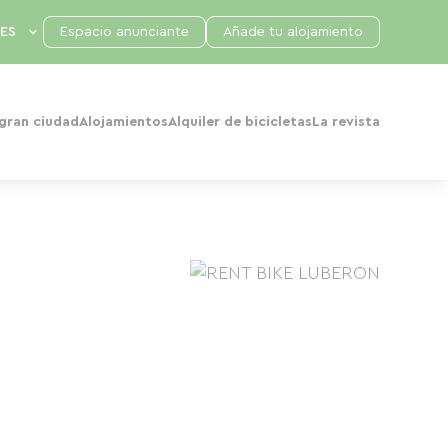
Espacio anunciante
Añade tu alojamiento
 gran ciudad
Alojamientos
Alquiler de bicicletas
La revista