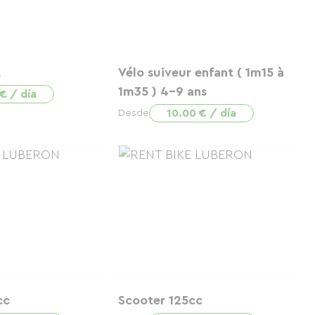
t
Vélo suiveur enfant ( 1m15 à
1m35 ) 4-9 ans
€ / día
10.00 € / día
Desde
cc
Scooter 125cc