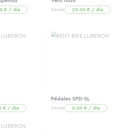
spendu
Vélo loisir
0 € / día
20.00 € / día
Desde
Pédales SPD-SL
0 € / día
0.00 € / día
Desde