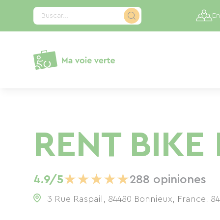
Panel de gestión de cookies
Buscar...
En
RENT BIKE
★
★
★
★
★
4.9/5
288 opiniones
3 Rue Raspail, 84480 Bonnieux, France
,
8