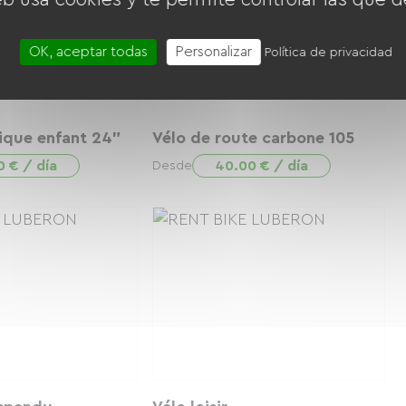
OK, aceptar todas
Personalizar
Política de privacidad
ique enfant 24"
Vélo de route carbone 105
0 € / día
40.00 € / día
Desde