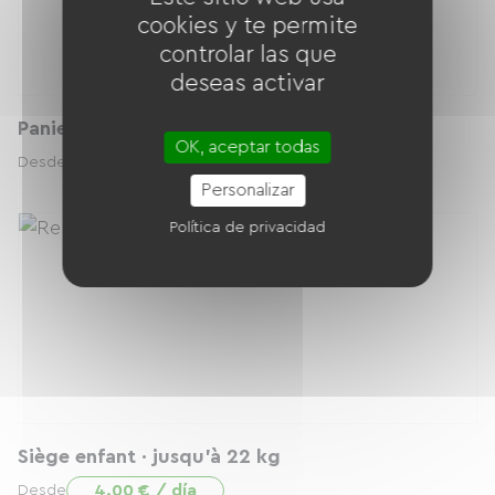
cookies y te permite
controlar las que
deseas activar
Panier
OK, aceptar todas
2.00 € / día
Desde
Personalizar
Política de privacidad
Siège enfant · jusqu’à 22 kg
4.00 € / día
Desde