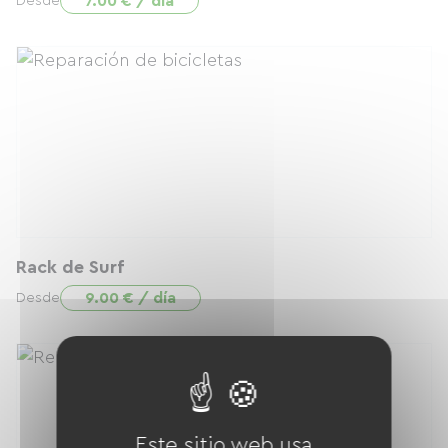
7.00 € / día
Desde
Rack de Surf
9.00 € / día
Desde
Este sitio web usa