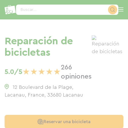
Panel de gestión de cookies
Buscar...
Reparación de
bicicletas
266
★
★
★
★
★
5.0/5
opiniones
12 Boulevard de la Plage,
Lacanau, France
,
33680
Lacanau
Reservar una bicicleta