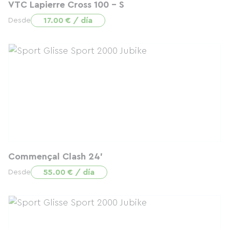
VTC Lapierre Cross 100 - S
17.00 € / día
Desde
Commençal Clash 24'
55.00 € / día
Desde