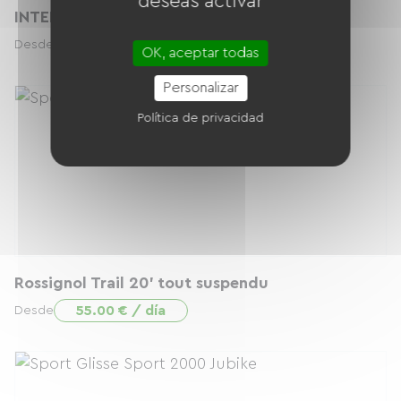
deseas activar
INTENSE TAZER Expert Mulet Fox 38 - L
75.00 € / día
Desde
OK, aceptar todas
Personalizar
Política de privacidad
Rossignol Trail 20' tout suspendu
55.00 € / día
Desde