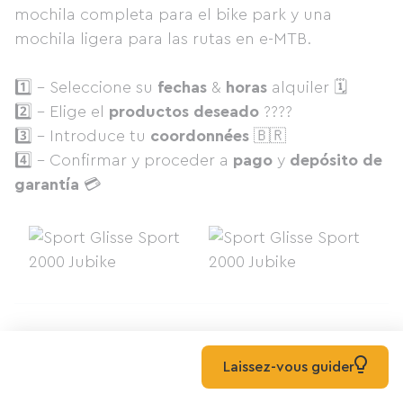
mochila completa para el bike park y una
mochila ligera para las rutas en e-MTB.
1️⃣ - Seleccione su
fechas
&
horas
alquiler 🗓
2️⃣ - Elige el
productos
deseado
????
3️⃣ - Introduce tu
coordonnées
🇧🇷
4️⃣ - Confirmar y proceder a
pago
y
depósito
de
garantía
💳
Las pequeñas ventajas
Laissez-vous guider
Pago seguro