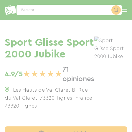
Panel de gestión de cookies
Buscar...
Sport Glisse Sport
2000 Jubike
71
★
★
★
★
★
4.9/5
opiniones
Les Hauts de Val Claret B, Rue
du Val Claret, 73320 Tignes, France
,
73320
Tignes