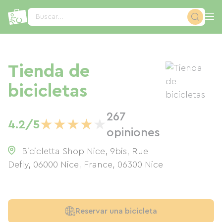
Panel de gestión de cookies
Buscar...
Tienda de
bicicletas
267
★
★
★
★
★
4.2/5
opiniones
Bicicletta Shop Nice, 9bis, Rue
Defly, 06000 Nice, France
,
06300
Nice
Reservar una bicicleta