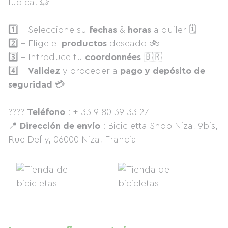
lúdica. 💥
1️⃣ - Seleccione su
fechas
&
horas
alquiler 🗓
2️⃣ - Elige el
productos
deseado 🚲
3️⃣ - Introduce tu
coordonnées
🇧🇷
4️⃣ -
Validez
y proceder a
pago y depósito de
seguridad
💳
????
Teléfono
: + 33 9 80 39 33 27
📍
Dirección de envío
: Bicicletta Shop Niza, 9bis,
Rue Defly, 06000 Niza, Francia