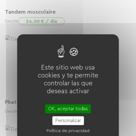
Tandem musculaire
24.00 € / día
Desde
Este sitio web usa
cookies y te permite
controlar las que
deseas activar
Phatfour
OK, aceptar todas
44.00 € / día
Desde
Personalizar
Política de privacidad