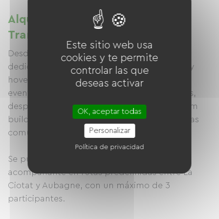
Alquiler de bicicletas en
Transportador de Gyroboard
Este sitio web usa
Desde 2015, Azur Gyroboard lleva 10 años
cookies y te permite
dedicada al alquiler de patinetes eléctricos y
controlar las que
hoverboards, así como a la organización de
deseas activar
eventos para particulares como cumpleaños,
despedidas de soltero/a, actividades de team
OK, aceptar todas
building en empresas o asociaciones, o fiestas
Personalizar
comunitarias.
Política de privacidad
Se pueden alquilar patinetes eléctricos con
acompañante en rutas predefinidas entre La
Ciotat y Aubagne, con un máximo de 3
participantes.