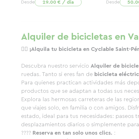
29.00 € / día
50.0
Desde
Desde
Alquiler de bicicletas en V
🚴‍♀️
¡Alquila tu bicicleta en Cyclable Saint-Pé
Descubra nuestro servicio
Alquiler de bicicl
ruedas. Tanto si eres fan de
bicicleta eléctri
Para quienes practican actividades más depo
productos que se adaptan a todas sus neces
Explora las hermosas carreteras de las regi
que viajes solo, en familia o con amigos. Dis
estado, ideal para tus necesidades: paseos t
desplazamientos diarios o simplemente para
????
Reserva en tan solo unos clics.
: