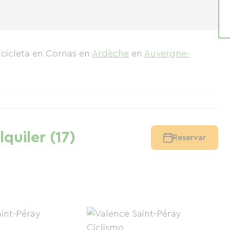
bicicleta en Cornas
en
Ardèche
en
Auvergne-
lquiler (17)
Reservar