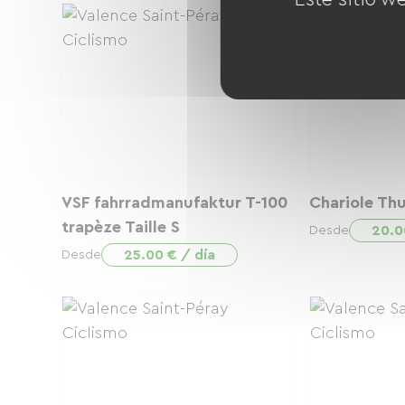
VSF fahrradmanufaktur T-100
Chariole Thu
trapèze Taille S
20.0
Desde
25.00 € / día
Desde