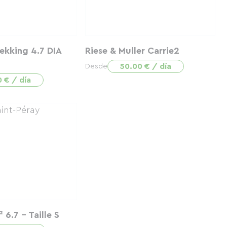
ekking 4.7 DIA
Riese & Muller Carrie2
50.00 € / día
Desde
0 € / día
 6.7 - Taille S