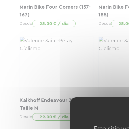
Marin Bike Four Corners (157-
Marin Bike F
167)
185)
25.00 € / día
25.0
Desde
Desde
Kalkhoff Endeavour 3B Move
Kalkhoff En
Taille M
Taille S
29.00 € / día
29.0
Desde
Desde
Este sitio w