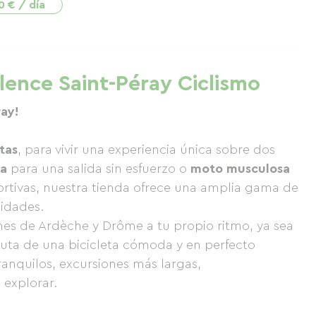
0 € / día
alence Saint-Péray Ciclismo
ray!
etas
, para vivir una experiencia única sobre dos
ca
para una salida sin esfuerzo o
moto musculosa
rtivas, nuestra tienda ofrece una amplia gama de
idades.
ones de Ardèche y Drôme a tu propio ritmo, ya sea
fruta de una bicicleta cómoda y en perfecto
ranquilos, excursiones más largas,
 explorar.