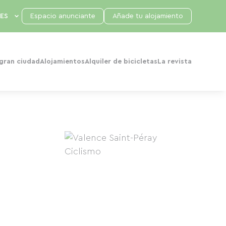
Espacio anunciante
Añade tu alojamiento
 gran ciudad
Alojamientos
Alquiler de bicicletas
La revista