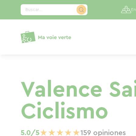
Panel de gestión de cookies
Buscar...
En
Valence Sa
Ciclismo
★
★
★
★
★
5.0/5
159 opiniones