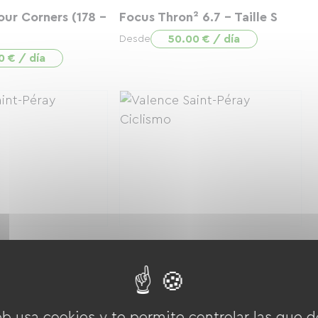
our Corners (178 -
Focus Thron² 6.7 - Taille S
50.00 € / día
Desde
0 € / día
deavour 3B Move
VSF fahrradmanufaktur T-100
Taille M
0 € / día
25.00 € / día
Desde
eb usa cookies y te permite controlar las que d