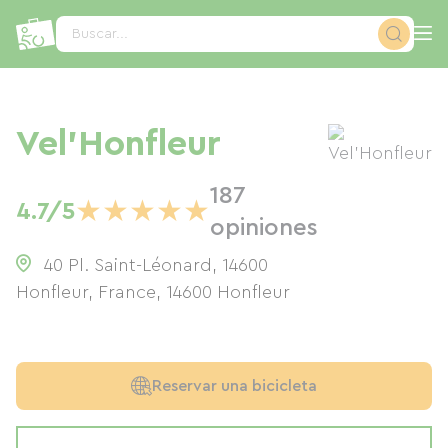
Panel de gestión de cookies
Buscar...
Vel'Honfleur
187
★
★
★
★
★
4.7/5
opiniones
40 Pl. Saint-Léonard, 14600
Honfleur, France
,
14600
Honfleur
Reservar una bicicleta