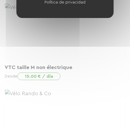
Política de privacidad
VTC taille M non électrique
15.00 € / día
Desde