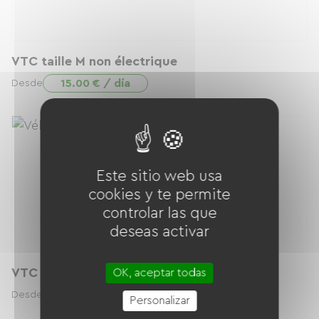
VTC taille M non électrique
15.00 € / día
Desde
Este sitio web usa
cookies y te permite
controlar las que
deseas activar
VTC taille L non électrique
OK, aceptar todas
15.00 € / día
Desde
Personalizar