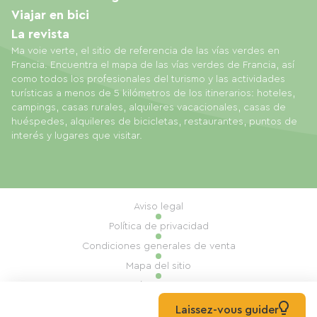
Viajar en bici
La revista
Ma voie verte, el sitio de referencia de las vías verdes en
Francia. Encuentra el mapa de las vías verdes de Francia, así
como todos los profesionales del turismo y las actividades
turísticas a menos de 5 kilómetros de los itinerarios: hoteles,
campings, casas rurales, alquileres vacacionales, casas de
huéspedes, alquileres de bicicletas, restaurantes, puntos de
interés y lugares que visitar.
Aviso legal
Política de privacidad
Condiciones generales de venta
Mapa del sitio
Gestión de cookies
Realización: Mill, Privas
Laissez-vous guider