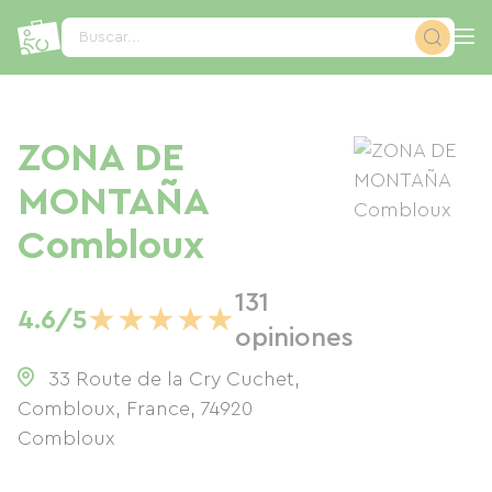
Panel de gestión de cookies
Buscar...
ZONA DE
MONTAÑA
Combloux
131
★
★
★
★
★
4.6/5
opiniones
33 Route de la Cry Cuchet,
Combloux, France
,
74920
Combloux