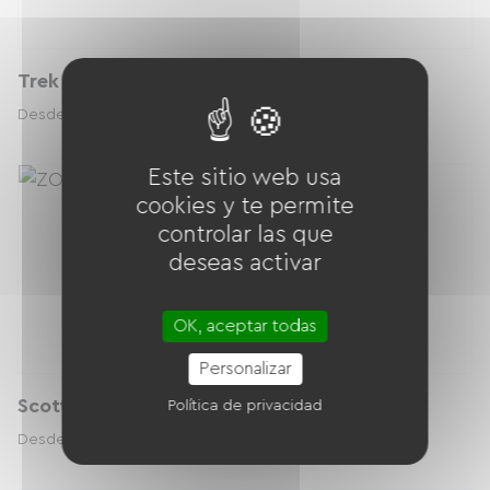
Trek Rail - XL
60.00 € / día
Desde
Este sitio web usa
cookies y te permite
controlar las que
deseas activar
OK, aceptar todas
Personalizar
Scott Addict - XS
Política de privacidad
60.00 € / día
Desde