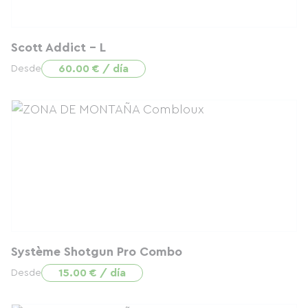
Scott Addict - L
60.00 € / día
Desde
Système Shotgun Pro Combo
15.00 € / día
Desde