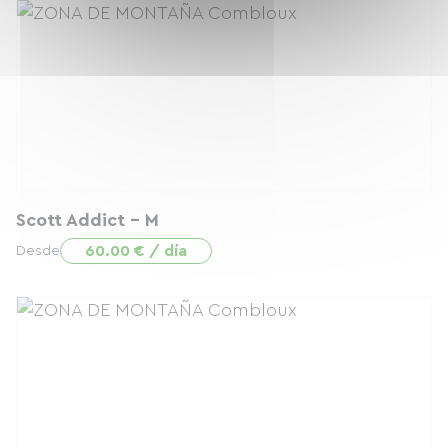
Scott Addict - M
60.00 € / día
Desde