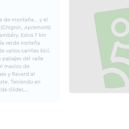
e de montaña... y el
 (Chignin, Apremont)
hambéry. Estos 7 km
ía verde norteña
varios carriles bici.
 paisajes del valle
el macizo de
es y Revard al
este. Teniendo en
rde Glider,
a ciclismo, patinaje
sus residentes e
 y estancias más
a de alojamientos
casas rurales y