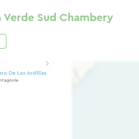
disponible para
a Verde Sud Chambery
as instalaciones.
ero De Las Ardillas
ntagnole