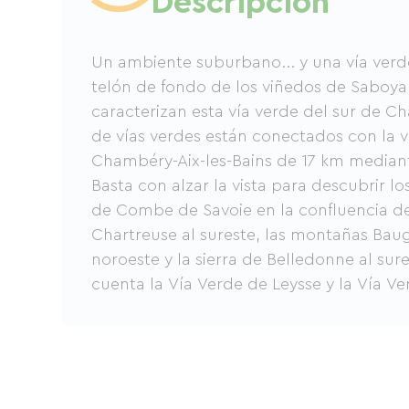
Descripción
Un ambiente suburbano... y una vía verd
telón de fondo de los viñedos de Saboya
caracterizan esta vía verde del sur de C
de vías verdes están conectados con la v
Chambéry-Aix-les-Bains de 17 km mediante 
Basta con alzar la vista para descubrir los
de Combe de Savoie en la confluencia d
Chartreuse al sureste, las montañas Baug
noroeste y la sierra de Belledonne al sur
cuenta la Vía Verde de Leysse y la Vía Ve
Chambéry ha creado una red de rutas par
y senderismo... útiles y agradables para 
ideales para escapadas de fin de semana
largas para los turistas. Una amplia gam
(campings, hoteles, bed and breakfasts, 