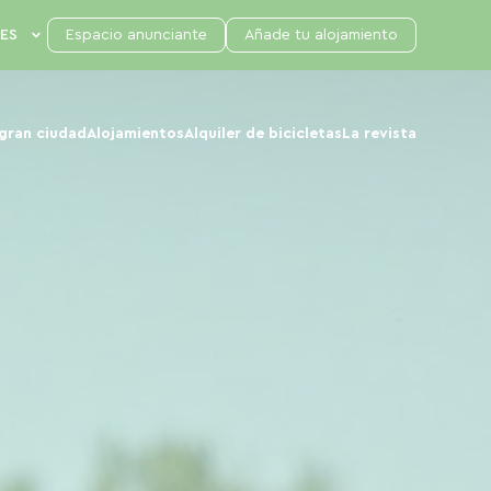
Espacio anunciante
Añade tu alojamiento
 gran ciudad
Alojamientos
Alquiler de bicicletas
La revista