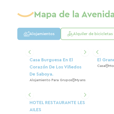
alquileres vacacionales singulares) está 
Mapa de la Avenid
disfrutar plenamente del paisaje y de est
Alojamientos
Alquiler de bicicletas
Casa Burguesa En El
El Gran
Casa
Mo
Corazón De Los Viñedos
De Saboya.
Alojamiento Para Grupos
Myans
HOTEL RESTAURANTE LES
AILES