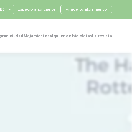
Espacio anunciante
Añade tu alojamiento
 gran ciudad
Alojamientos
Alquiler de bicicletas
La revista