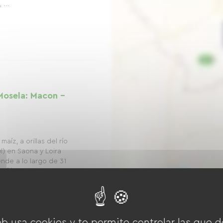
 ...
Mosela: Macon -
íz, a orillas del río
ul) en Saona y Loira
nde a lo largo de 31
s fácilmente
eb usa cookies y te permite controlar las que d