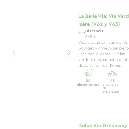
La Belle Via: Vía Verd
Isère (V62 y V63)
Distancia
365 km
Vistas panorámicas de los 
Bourget y Annecy.Serpent
Prealpes durante 369 km, L
verde excepcional que atr
departamentos: Drôm...
58
25
alojamientos
alquileres
de
bicicletas
Dolce Via Greenway