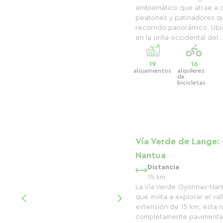
emblemático que atrae a ci
peatones y patinadores q
recorrido panorámico. Ubi
en la orilla occidental del..
19
16
alojamientos
alquileres
de
bicicletas
Vía Verde de Lange:
Nantua
Distancia
15 km
La Vía Verde Oyonnax-Nantu
que invita a explorar el v
extensión de 15 km, esta r
completamente pavimenta