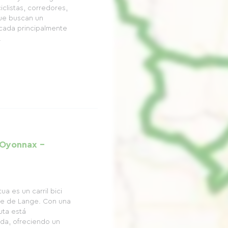
clistas, corredores,
ue buscan un
cada principalmente
.
 Oyonnax -
a es un carril bici
alle de Lange. Con una
uta está
da, ofreciendo un