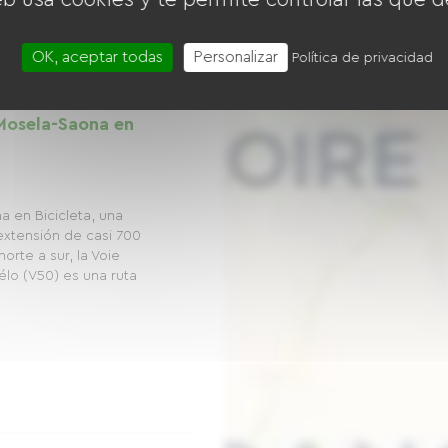
OK, aceptar todas
Personalizar
Política de privacidad
 Mosela-Saona en
a en Bicicleta, una
 extensión de casi 700
orte a sur, la Voie
élo (V50) es una ruta