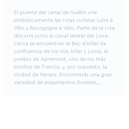
El puente del canal de Guétin une
simbólicamente las rutas ciclistas Loire à
Vélo y Bourgogne à Vélo. Parte de la ruta
discurre junto al canal lateral del Loira.
Cerca se encuentran el Bec d'Allier (la
confluencia de los ríos Allier y Loira), el
pueblo de Apremont, uno de los más
bonitos de Francia, y, por supuesto, la
ciudad de Nevers. Encontrarás una gran
variedad de alojamientos (hoteles,
campings, casas rurales, etc.) para
disfrutar plenamente de los atractivos de
esta ruta, tanto para una escapada corta
como para una estancia más larga.