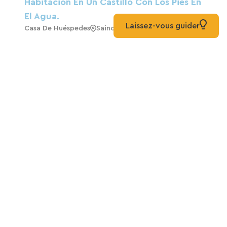
Habitación En Un Castillo Con Los Pies En
El Agua.
Laissez-vous guider
Casa De Huéspedes
Saincaize-Meauce
Les Indrins Bed And Breakfast
Casa De Huéspedes
Marzy
Taller 38
Casa De Huéspedes
Nevers
Hotel-Restaurante "La Grenouille"
Hoteles
Cuffy