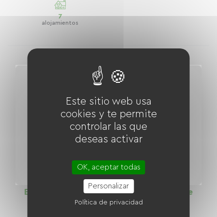
7
alojamientos
Este sitio web usa
cookies y te permite
controlar las que
deseas activar
OK, aceptar todas
Personalizar
El canal de Briare: Vía verde desde Briare
Política de privacidad
hasta Montargis
Distancia