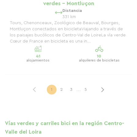
verdes - Montluçon
Distancia
331 km
Tours, Chenonceaux, Zoológico de Beauval, Bourges,
Montluçon conectados en bicicletaViajando a través de
los paisajes bucólicos de Centro-Val de LoireLa vía verde
Cœur de France en bicicleta es una in...
41
10
alojamientos
alquileres de bicicletas
...
1
2
3
5
Vías verdes y carriles bici en la región Centro-
Valle del Loira