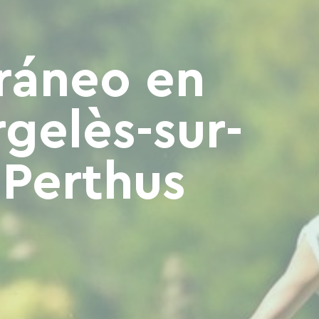
rráneo en
rgelès-sur-
 Perthus