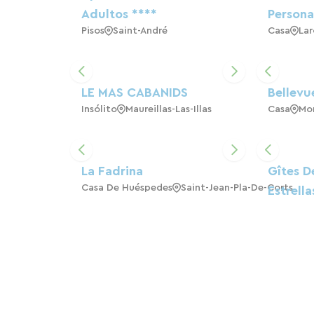
Adultos ****
Persona
Pisos
Saint-André
Casa
Lar
LE MAS CABANIDS
Bellevu
Insólito
Maureillas-Las-Illas
Casa
Mon
La Fadrina
Gîtes D
Casa De Huéspedes
Saint-Jean-Pla-De-Corts
Estrella
N° 11681
Casa
Sai
Gîtes Du Mas Saint
EN EL 
Insólito
Laurent