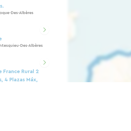
s.
oque-Des-Albères
e
tesquieu-Des-Albères
e France Rural 2
s, 4 Plazas Máx,
2, Clos Des Elfes
nt-André
SOL DE MONGOLIA
Sorède