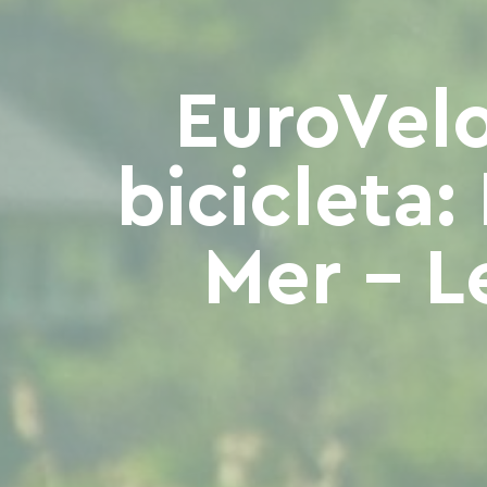
EuroVelo
bicicleta:
Mer - L