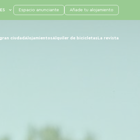
Espacio anunciante
Añade tu alojamiento
 gran ciudad
Alojamientos
Alquiler de bicicletas
La revista