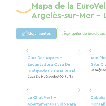
Mapa de la EuroVel
Argelès-sur-Mer - 
Alojamientos
Alquiler de bicicletas
Clos Des Aspres -
Aux Pie
Encantadora Casa De
Gîte Cla
Casa
So
Huéspedes Y Casa Rural
Casa De Huéspedes
Ortaffa
Le Chat Vert -
Cabaña 
Apartamentos Solo Para
Montaña