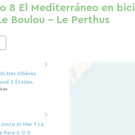
o 8 El Mediterráneo en bici
Le Boulou - Le Perthus
ds Des Albères
ssé 3 Étoiles.
rède
Junto Al Mar Y La
 Para 4 O 5