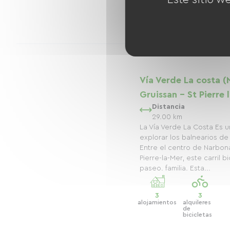
5
alojamientos
Vía Verde La costa (
Gruissan - St Pierre 
Distancia
29.00 km
La Vía Verde La Costa Es u
explorar los balnearios de
Entre el centro de Narbona
Pierre-la-Mer, este carril b
paseo. familia. Esta...
3
3
alojamientos
alquileres
de
bicicletas