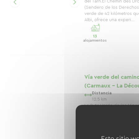
del Tarn.El Chemin des Dr
(Sendero de los Derechos
verde de 42 kilómetros q
Albi, ofrece una experi...
13
alojamientos
Vía verde del camino
(Carmaux - La Décou
Distancia
12.5 km
La Ruta Verde de los Miner
Carmaux a lo largo de 12.5
fascinante que te sumerge 
de la región del Tarn. Part
esta ru...
Este sitio w