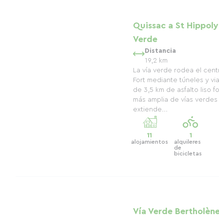
Quissac a St Hippoly
Verde
Distancia
19,2 km
La vía verde rodea el cent
Fort mediante túneles y vi
de 3,5 km de asfalto liso 
más amplia de vías verdes 
extiende...
11
1
alojamientos
alquileres
de
bicicletas
Vía Verde Bertholène