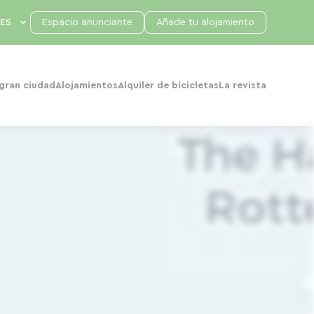
Espacio anunciante
Añade tu alojamiento
 gran ciudad
Alojamientos
Alquiler de bicicletas
La revista