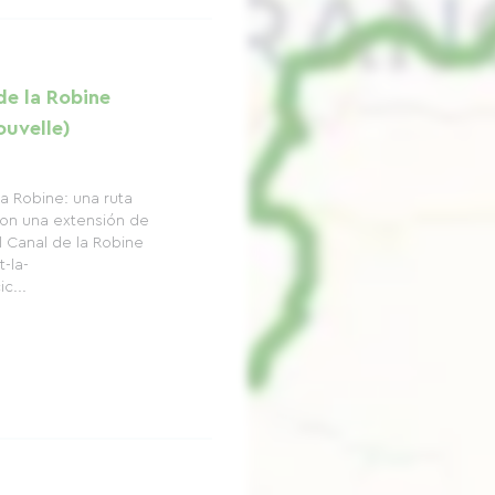
de la Robine
ouvelle)
la Robine: una ruta
.Con una extensión de
l Canal de la Robine
-la-
c...