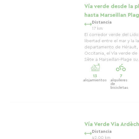
Vía verde desde la p
hasta Marseillan Pla
Distancia
17 km
El corredor verde del Lido
libertad entre el mar y la 
departamento de Hérault, 
Occitania, el Vía verde d
Sète a Marseillan-Plage su.
13
7
alojamientos
alquileres
de
bicicletas
Vía Verde Via Ardèc
Distancia
42.00 km