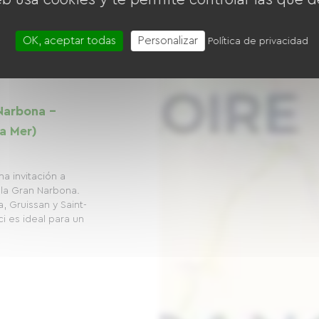
OK, aceptar todas
Personalizar
Política de privacidad
Narbona -
la Mer)
na invitación a
 la Gran Narbona.
, Gruissan y Saint-
ici es ideal para un