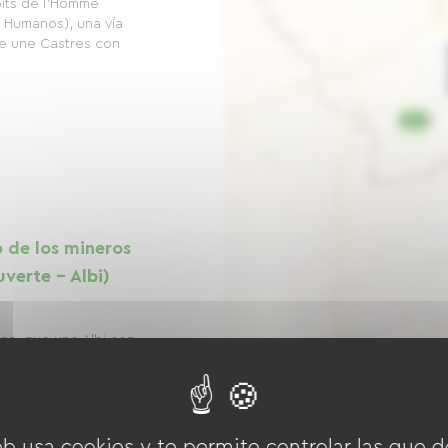
oits de l'Homme
 Humanos), una vía
ue une Castres con
 de los mineros
verte - Albi)
os, que une Albi con
 km, es un recorrido
en la historia minera
iendo al norte de Albi,
eb usa cookies y te permite controlar las que d