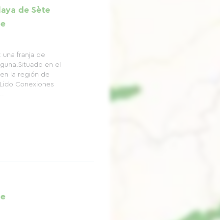
laya de Sète
ge
: una franja de
laguna.Situado en el
en la región de
e Lido Conexiones
..
he