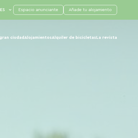
Espacio anunciante
Añade tu alojamiento
 gran ciudad
Alojamientos
Alquiler de bicicletas
La revista