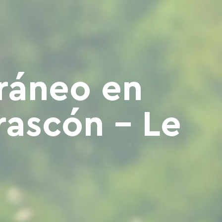
rráneo en
rascón - Le