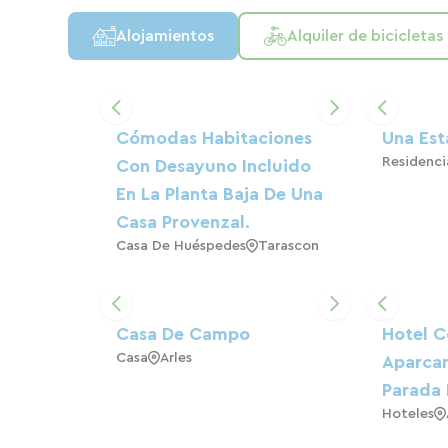
Alojamientos
Alquiler de bicicletas
Cómodas Habitaciones
Una Est
Residenci
Con Desayuno Incluido
En La Planta Baja De Una
Casa Provenzal.
Casa De Huéspedes
Tarascon
Casa De Campo
Hotel C
Casa
Arles
Aparcam
Parada 
Hoteles