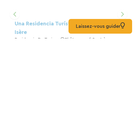
Una Residencia Turística Entre Drôme E
Laissez-vous guider
Isère
Residencia De Turismo
Châteauneuf-Sur-Isère
Alojamiento En LA SÔNE Ideal Para
Ciclistas
Casa
Sône
Apartamento Con Encanto, Pequeño
Jardín, Todas Las Tiendas A Poca
Distancia.
Casa
Saint-Romans