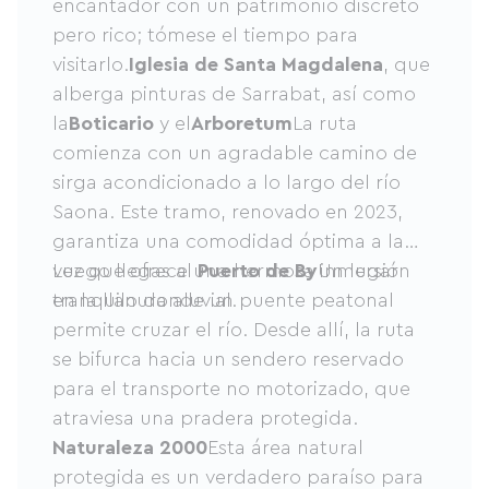
encantador con un patrimonio discreto
pero rico; tómese el tiempo para
visitarlo.
Iglesia de Santa Magdalena
, que
alberga pinturas de Sarrabat, así como
la
Boticario
y el
Arboretum
La ruta
comienza con un agradable camino de
sirga acondicionado a lo largo del río
Saona. Este tramo, renovado en 2023,
garantiza una comodidad óptima a la
vez que ofrece una hermosa inmersión
Luego llegas al
Puerto de By
Un lugar
en la llanura aluvial.
tranquilo donde un puente peatonal
permite cruzar el río. Desde allí, la ruta
se bifurca hacia un sendero reservado
para el transporte no motorizado, que
atraviesa una pradera protegida.
Naturaleza 2000
Esta área natural
protegida es un verdadero paraíso para