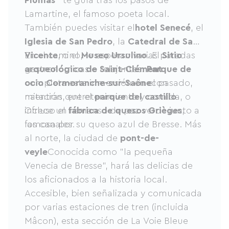
Lamartine, el famoso poeta local.
También puedes visitar el
hotel Senecé
, el
Iglesia de San Pedro
, la
Catedral de San
Vicente
En el camino, le esperan varias paradas
, o el
Museo Ursulino
. El
Sitio
arqueológico de Saint-Clément
gastronómicas o relajantes:
Parque de
completa esta inmersión en el pasado,
ocio Cormoranche-sur-Saône
con
mientras que el
natación, entretenimiento y comida, o
parque del castillo
Ofrece un remanso de paz verde junto a
incluso el
fábrica de quesos Grièges
,
los canales.
famosa por su queso azul de Bresse. Más
al norte, la ciudad de
pont-de-
veyle
Conocida como "la pequeña
Venecia de Bresse", hará las delicias de
los aficionados a la historia local.
Accesible, bien señalizada y comunicada
por varias estaciones de tren (incluida
Mâcon), esta sección de La Voie Bleue