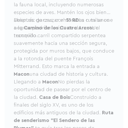
la fauna local, incluyendo numerosas
especies de aves. Mantén los ojos bien
abiertos: garzas, cormoranes o milanos
Después de cruzar el
51 RD
La ruta se une
negros podrían avistarte durante el
a la
Camino de los Cuatro Arcos
Un
recorrido.
tranquilo carril compartido serpentea
suavemente hacia una sección segura,
protegida por muros bajos, que conduce
a la rotonda del puente François
Mitterrand. Esto marca la entrada a
Macon
una ciudad de historia y cultura.
Llegando a
Macon
No pierdas la
oportunidad de pasear por el centro de
la ciudad.
Casa de Bois
Construido a
finales del siglo XV, es uno de los
edificios más antiguos de la ciudad.
Ruta
de senderismo "El Sendero de las
Plumas"
te guía tras los pasos de