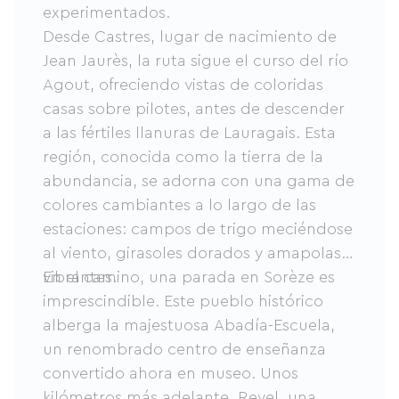
experimentados.
Desde Castres, lugar de nacimiento de
Jean Jaurès, la ruta sigue el curso del río
Agout, ofreciendo vistas de coloridas
casas sobre pilotes, antes de descender
a las fértiles llanuras de Lauragais. Esta
región, conocida como la tierra de la
abundancia, se adorna con una gama de
colores cambiantes a lo largo de las
estaciones: campos de trigo meciéndose
al viento, girasoles dorados y amapolas
vibrantes.
En el camino, una parada en Sorèze es
imprescindible. Este pueblo histórico
alberga la majestuosa Abadía-Escuela,
un renombrado centro de enseñanza
convertido ahora en museo. Unos
kilómetros más adelante, Revel, una