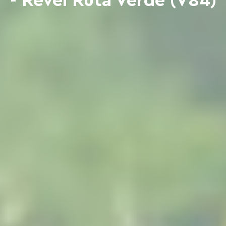
- Revel Ruta Verde (V84)