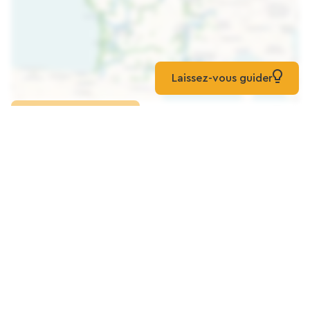
Laissez-vous guider
Cargar el mapa
Paz, Serenidad Y, Sobre Todo,
Convivencia.
Casa Rural De Escala
Bourg-Argental
El Molino Cruzado Por El Río, 5 Estrellas
Vía Fluvial
Otros Tipos De Alojamiento Inusual
Bourg-Argental