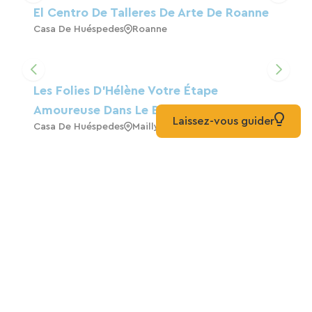
El Centro De Talleres De Arte De Roanne
Casa De Huéspedes
Roanne
Les Folies D'Hélène Votre Étape
Amoureuse Dans Le Brionnais.
Laissez-vous guider
Casa De Huéspedes
Mailly
Duerme En Champ Mignon Y Vete Tan
Fresco Como Una Rosa.
Casa Móvil
Anzy-Le-Duc
La Noche Estrellada
Casa De Huéspedes
Montceaux-L'Étoile