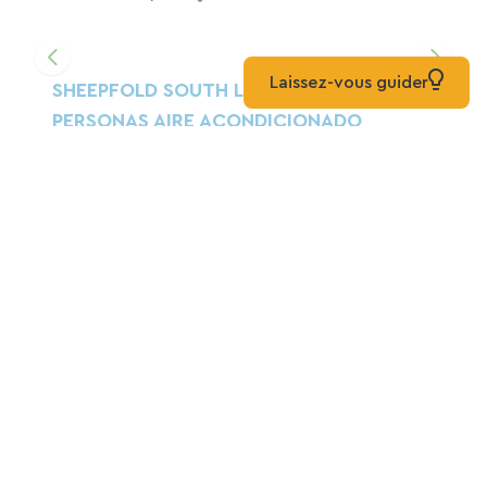
Laissez-vous guider
SHEEPFOLD SOUTH LANDES DE 2 A 15
PERSONAS AIRE ACONDICIONADO
PISCINA CLIMATIZADA PARQUE
Casa
Soustons
El Refugio Costero
Casa
Vieux-Boucau-Les-Bains
LOS 4 MUNDOS
Hoteles
Vieux-Boucau-Les-Bains