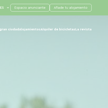
Espacio anunciante
Añade tu alojamiento
 gran ciudad
Alojamientos
Alquiler de bicicletas
La revista