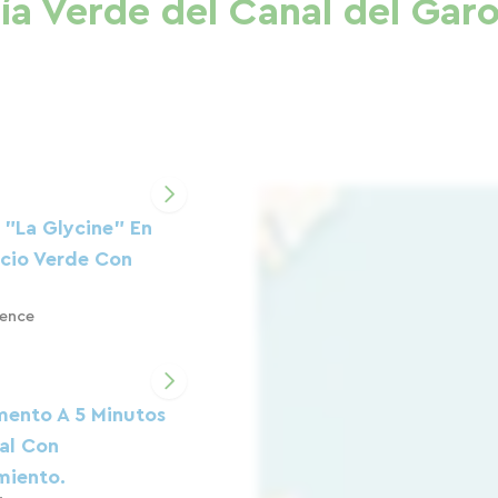
ía Verde del Canal del Gar
 "La Glycine" En
cio Verde Con
lence
ento A 5 Minutos
al Con
miento.