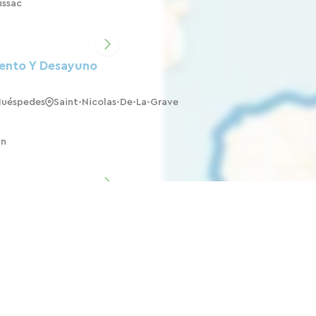
issac
ento Y Desayuno
Huéspedes
Saint-Nicolas-De-La-Grave
in
ral, Un Remanso
issac
es Y Alojamientos