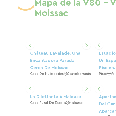
Mapa de la V80 - V
Moissac
Château Lavalade, Una
Estudio
Encantadora Parada
Un Espa
Cerca De Moissac.
Piscina.
Casa De Huéspedes
Castelsarrasin
Pisos
Va
La Dilettante A Malause
Apartam
Casa Rural De Escala
Malause
Del Can
Aparca