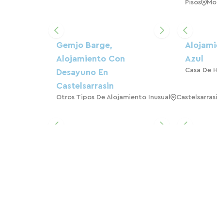
Pisos
Mo
Gemjo Barge,
Alojami
Alojamiento Con
Azul
Casa De 
Desayuno En
Castelsarrasin
Otros Tipos De Alojamiento Inusual
Castelsarras
Chateau De Lastours, Una
Casa Ru
Cálida Bienvenida
De Paz.
Casa De Huéspedes
Espalais
Casa
Mo
Alojamiento Rural Y Casa
Pension