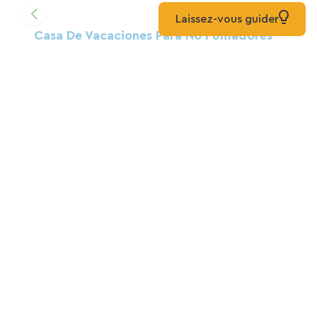
Laissez-vous guider
Casa De Vacaciones Para No Fumadores
En El Centro De Béziers. Ideal Para Ir En
Bicicleta.
Casa
Béziers
MÁS DE LAVANDAS
Campamento
Sérignan
Hotel Impérator ***
Hoteles
Béziers
Casa Loustalou Para 7 Personas Con