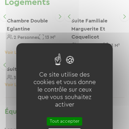
Logements
Chambre Double
Suite Familiale
Eglantine
Marguerite Et
Coquelicot
2 Personnes
13 M²
6 Personnes
13 M²
Voir Le Logement
Voir Le Logement
Suite Clématite
Ce site utilise des
3 Personnes
50 M²
cookies et vous donne
Voir Le Logement
le contrôle sur ceux
que vous souhaitez
activer
Équipements
Tout accepter