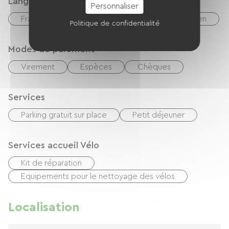
Langues parlées
Personnaliser
Français
Anglais
Allemand
Italien
Politique de confidentialité
Modes de paiement
Virement
Espèces
Chèques
Services
Parking gratuit sur place
Petit déjeuner
Services accueil Vélo
Kit de réparation
Equipements pour le nettoyage des vélos
Localisation