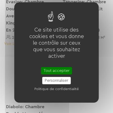
Evasion: Chambre
Tangerine: Chambre
Double Avec Balcon
Double Avec Un Lit
Avec Un Grand Lit
Queen Et Un Lit
King Transformable
Twin
Ce site utilise des
En 2 Lits Twin
(supplémentaire)
cookies et vous donne
2 Personnes
22 M²
3 Personnes
21 M²
le contrôle sur ceux
Voir Le Logement
Voir Le Logement
que vous souhaitez
activer
Tout accepter
Personnaliser
Politique de confidentialité
Diabolo: Chambre