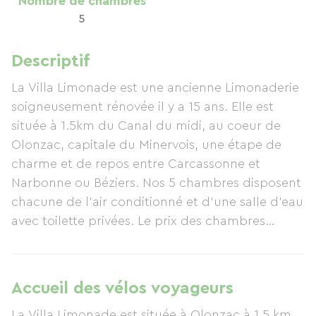
Nombre de chambres
5
Descriptif
La Villa Limonade est une ancienne Limonaderie
soigneusement rénovée il y a 15 ans. Elle est
située à 1.5km du Canal du midi, au coeur de
Olonzac, capitale du Minervois, une étape de
charme et de repos entre Carcassonne et
Narbonne ou Béziers. Nos 5 chambres disposent
chacune de l'air conditionné et d'une salle d'eau
avec toilette privées. Le prix des chambres
comprend le petit déjeuner (anglo-saxon ou
continental). La maison dispose d'une piscine et
d'un Jacuzzi accessibles l'été jusqu'à 21h30. Elle
Accueil des vélos voyageurs
dispose aussi du WiFi gratuit et d'un garage a
La Villa Limonade est située à Olonzac à 1.5 km