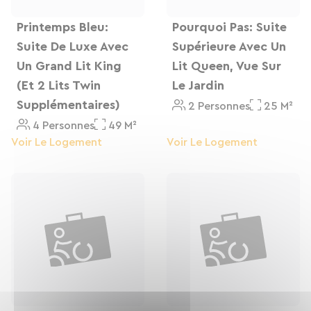
soutenu. Dans le jardin agréable et ombragé, il
est possible de diner sous la tonnelle de vigne et
Printemps Bleu:
Pourquoi Pas: Suite
déguster des produits cuisinés sur place
Suite De Luxe Avec
Supérieure Avec Un
accompagnés de vins locaux. Nous disposons
Un Grand Lit King
Lit Queen, Vue Sur
d'un garage à vélos fermé et sécurisé avec
(et 2 Lits Twin
Le Jardin
quelques outils pour des petites réparations.
Supplémentaires)
2 Personnes
25 M²
4 Personnes
49 M²
Voir Le Logement
Voir Le Logement