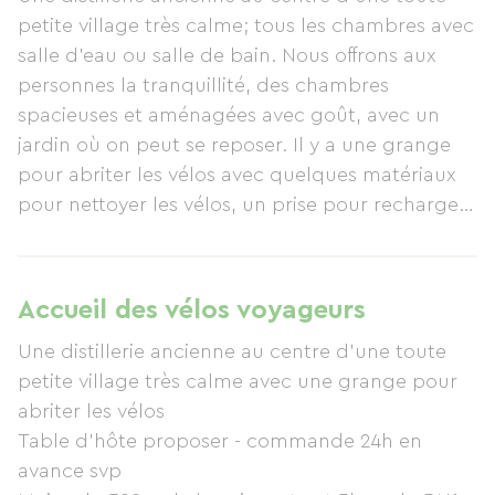
petite village très calme; tous les chambres avec
salle d'eau ou salle de bain. Nous offrons aux
personnes la tranquillité, des chambres
spacieuses et aménagées avec goût, avec un
jardin où on peut se reposer. Il y a une grange
pour abriter les vélos avec quelques matériaux
pour nettoyer les vélos, un prise pour recharger
les batterie des velos electrique.
Table d'hôte proposer - commande 24h en
avance svp
Accueil des vélos voyageurs
Moins du 300m de la voie verte et 3kms du RN10,
Une distillerie ancienne au centre d'une toute
supermarche a 2km, village avec piscine et
petite village très calme avec une grange pour
tennis 3km
abriter les vélos
Table d'hôte proposer - commande 24h en
avance svp