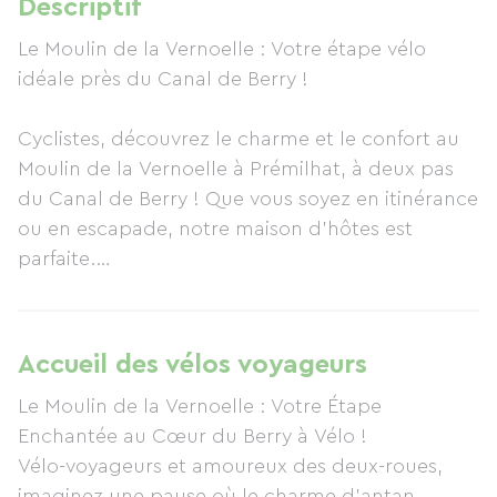
Descriptif
Le Moulin de la Vernoelle : Votre étape vélo
idéale près du Canal de Berry !
Cyclistes, découvrez le charme et le confort au
Moulin de la Vernoelle à Prémilhat, à deux pas
du Canal de Berry ! Que vous soyez en itinérance
ou en escapade, notre maison d'hôtes est
parfaite.
Nous offrons un accueil cycliste adapté : garage
sécurisé pour vos vélos et espace séchage. Nos
Accueil des vélos voyageurs
chambres sont climatisées avec literie de qualité
Le Moulin de la Vernoelle : Votre Étape
pour votre repos.
Enchantée au Cœur du Berry à Vélo !
Vélo-voyageurs et amoureux des deux-roues,
Faites le plein d'énergie avec notre petit-
imaginez une pause où le charme d'antan