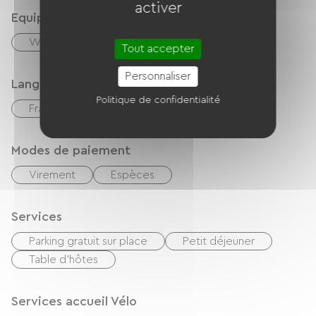
activer
Equipements
Wifi gratuit
Tout accepter
Personnaliser
Langues parlées
Politique de confidentialité
Français
Anglais
Espagnol
Modes de paiement
Virement
Espèces
Services
Parking gratuit sur place
Petit déjeuner
Table d'hôtes
Services accueil Vélo