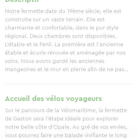
Notre fermette date du 19ème siècle, elle est
construite sur un vaste terrain. Elle est
charmante et confortable, dans le pur style
régional. Deux chambres sont disponibles.
L'étable et le Fenil. La première est l'ancienne
étable et écurie rénovée et aménagée par nos
soins. Nous avons gardé les anciennes
mangeoires et le mur en pierre afin de ne pas
perdre l’authenticité de ce lieu. Le Fenil se
trouve sous les combles et offre une chambre
mansardée pleine de charme, après une bonne
Accueil des vélos voyageurs
balade profitez de la grande douche
Sur le parcours de la Vélomaritime, la fermette
hydromassante. Nous accordons un soin tout
de Gaston sera l'étape idéale pour explorer
particulier au nettoyage des chambres.
notre belle côte d'Opale. Au gré de vos envies,
vous pourrez faire une balade vivifiante le long