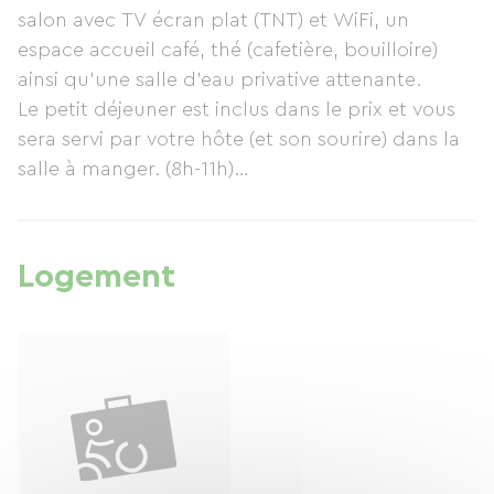
salon avec TV écran plat (TNT) et WiFi, un
espace accueil café, thé (cafetière, bouilloire)
ainsi qu'une salle d'eau privative attenante.
Le petit déjeuner est inclus dans le prix et vous
sera servi par votre hôte (et son sourire) dans la
salle à manger. (8h-11h)
Les serviettes et linge de maison sont fournis.
Possibilité de fournir également un lit pour
bébé.
Logement
- Parking gratuit sur place et garage fermé à clé
pour les vélos, équipé de prises P16 - 220 volts.
- Vous pouvez manger dans la chambre,
équipée d'un micro ondes, avec des couverts à
votre disposition sur simple demande,
- Village de 1600 habitants avec tous