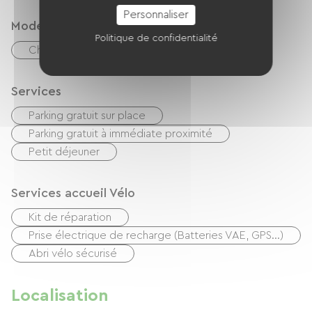
Personnaliser
Modes de paiement
Politique de confidentialité
Chèques
Espèces
Services
Parking gratuit sur place
Parking gratuit à immédiate proximité
Petit déjeuner
Services accueil Vélo
Kit de réparation
Prise électrique de recharge (Batteries VAE, GPS…)
Abri vélo sécurisé
Localisation