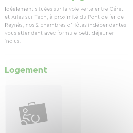
éventuel autre hôte ainsi qu'un lave linge et la
Idéalement situées sur la voie verte entre Céret
piscine familiale en saison estivale ! Un abri avec
et Arles sur Tech, à proximité du Pont de fer de
range vélos est à votre disposition ainsi que
Reynès, nos 2 chambres d'Hôtes indépendantes
quelques outils, un gonfleur et un karcher. Une
vous attendent avec formule petit déjeuner
borne spécifique pour les cyclistes est aussi sur
inclus.
la voie verte à proximité 200 mètres de chez
nous. Ravis de vous recevoir, nous vous
attendons, le petit-déjeuner servi en chambre
est inclus dans le tarif.
Logement