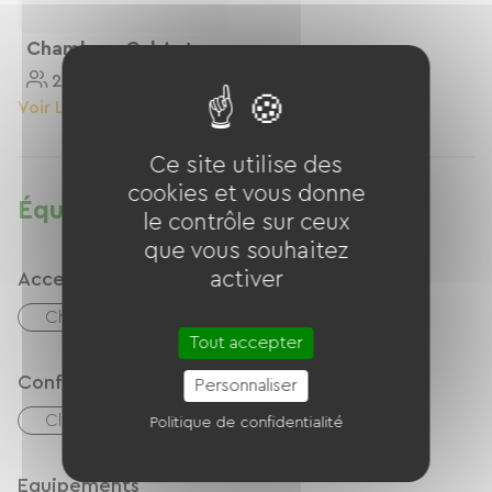
Chambres Cal Anton
2 Personnes
30 M²
Voir Le Logement
Ce site utilise des
cookies et vous donne
Équipements
le contrôle sur ceux
que vous souhaitez
activer
Accessibilité
Chambre PMR
Tout accepter
Confort
Personnaliser
Climatisation
Politique de confidentialité
Equipements