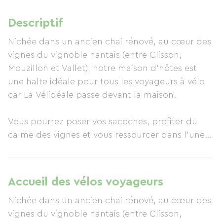
Descriptif
Nichée dans un ancien chai rénové, au cœur des
vignes du vignoble nantais (entre Clisson,
Mouzillon et Vallet), notre maison d’hôtes est
une halte idéale pour tous les voyageurs à vélo
car La Vélidéale passe devant la maison.
Vous pourrez poser vos sacoches, profiter du
calme des vignes et vous ressourcer dans l’une
de nos chambres lumineuses et chaleureuses.
Nous mettons à disposition tout ce dont les
Accueil des vélos voyageurs
cyclistes ont besoin : espace sécurisé pour les
Nichée dans un ancien chai rénové, au cœur des
vélos, recharge électrique, outils de base, eau
vignes du vignoble nantais (entre Clisson,
fraîche, conseils d’itinéraires et bonnes adresses