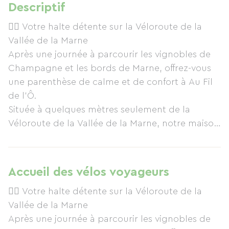
Descriptif
🚴‍♀️ Votre halte détente sur la Véloroute de la
Vallée de la Marne
Après une journée à parcourir les vignobles de
Champagne et les bords de Marne, offrez-vous
une parenthèse de calme et de confort à Au Fil
de l'Ô.
Située à quelques mètres seulement de la
Véloroute de la Vallée de la Marne, notre maison
d'hôtes vous accueille dans un cadre intimiste et
paisible. Profitez de chambres élégantes et
confortables, d'une piscine chauffée en saison,
Accueil des vélos voyageurs
d'un jardin propice à la détente et d'un petit-
🚴‍♀️ Votre halte détente sur la Véloroute de la
déjeuner gourmand pour repartir du bon pied.
Vallée de la Marne
Après l'effort, place au plaisir : une baignade
Après une journée à parcourir les vignobles de
rafraîchissante, une planche de dégustation à