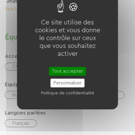
Primevère
Voir Le Logement
Ce site utilise des
cookies et vous donne
Équipements
le contrôle sur ceux
que vous souhaitez
activer
Accessibilité
Chambre PMR
Tout accepter
Personnaliser
Equipements
Politique de confidentialité
Bureau / Espace de télétravail
Wifi gratuit
Langues parlées
Français