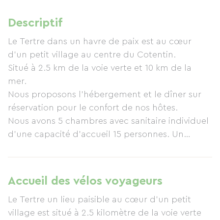
Descriptif
Le Tertre dans un havre de paix est au cœur
d'un petit village au centre du Cotentin.
Situé à 2.5 km de la voie verte et 10 km de la
mer.
Nous proposons l'hébergement et le dîner sur
réservation pour le confort de nos hôtes.
Nous avons 5 chambres avec sanitaire individuel
d'une capacité d'accueil 15 personnes. Un
espace cuisine tout équipé est à disposition,
également une machine à laver le linge.
Nous disposons également d'un grand gîte de
Accueil des vélos voyageurs
15 couchages pour une capacité total d'accueil
Le Tertre un lieu paisible au cœur d'un petit
de 30 personnes maxi.
village est situé à 2.5 kilomètre de la voie verte
Un local sécurisé destiné pour entreposer et