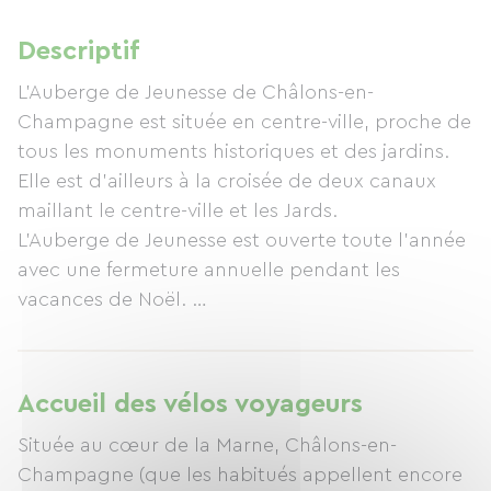
Descriptif
L’Auberge de Jeunesse de Châlons-en-
Champagne est située en centre-ville, proche de
tous les monuments historiques et des jardins.
Elle est d’ailleurs à la croisée de deux canaux
maillant le centre-ville et les Jards.
L’Auberge de Jeunesse est ouverte toute l’année
avec une fermeture annuelle pendant les
vacances de Noël.
Nos horaires d’ouverture : du lundi au vendredi
de 9h à 18h, avec une possibilité de faire une
Accueil des vélos voyageurs
entrée en autonomie grâce à la mise en place de
Située au cœur de la Marne, Châlons-en-
boîtes à clés depuis septembre 2025.
Champagne (que les habitués appellent encore