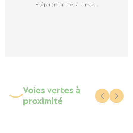
rayonner :
Préparation de la carte...
Culture : Vous êtes à quelques minutes de la
Collégiale Notre-Dame-en-Vaux (classée à
l'UNESCO).
Nature : Enfourchez un vélo ! L'auberge est le
point de départ idéal pour explorer les pistes
cyclables qui serpentent entre les vignes et les
forêts.
Événements : Entre le festival de cirque Furies et
les concerts de la Foire de Châlons, l'ambiance
Voies vertes à
est garantie.
4. Le confort, tout simplement
proximité
Oubliez les clichés des dortoirs poussiéreux. Les
structures modernes à Châlons offrent :
Des espaces lumineux et design.