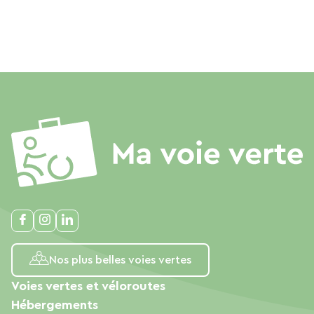
Le Wi-Fi gratuit pour télétravailler face aux
parcs.
Un accueil chaleureux par des locaux qui
connaissent la ville comme leur poche.
Le petit conseil en plus : Ne repartez pas sans
avoir goûté aux spécialités locales dans le
centre-ville historique, accessible en 5 minutes à
pied. Le charme des maisons à pans de bois et la
gentillesse des Châlonnais finiront de vous
convaincre.
Alors, on réserve quand ? Châlons n'attend que
vous pour pétiller !
Nos plus belles voies vertes
Voies vertes et véloroutes
Hébergements