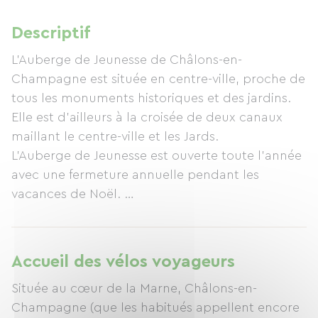
Descriptif
L’Auberge de Jeunesse de Châlons-en-
Champagne est située en centre-ville, proche de
tous les monuments historiques et des jardins.
Elle est d’ailleurs à la croisée de deux canaux
maillant le centre-ville et les Jards.
L’Auberge de Jeunesse est ouverte toute l’année
avec une fermeture annuelle pendant les
vacances de Noël.
Nos horaires d’ouverture : du lundi au vendredi
de 9h à 18h, avec une possibilité de faire une
Accueil des vélos voyageurs
entrée en autonomie grâce à la mise en place de
Située au cœur de la Marne, Châlons-en-
boîtes à clés depuis septembre 2025.
Champagne (que les habitués appellent encore