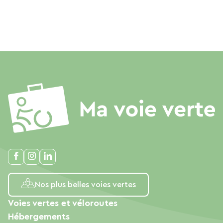
Le Wi-Fi gratuit pour télétravailler face aux
parcs.
Un accueil chaleureux par des locaux qui
connaissent la ville comme leur poche.
Le petit conseil en plus : Ne repartez pas sans
avoir goûté aux spécialités locales dans le
centre-ville historique, accessible en 5 minutes à
pied. Le charme des maisons à pans de bois et la
gentillesse des Châlonnais finiront de vous
convaincre.
Alors, on réserve quand ? Châlons n'attend que
vous pour pétiller !
Nos plus belles voies vertes
Voies vertes et véloroutes
Hébergements