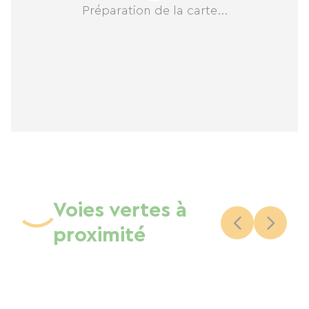
rayonner :
Préparation de la carte...
Culture : Vous êtes à quelques minutes de la
Collégiale Notre-Dame-en-Vaux (classée à
l'UNESCO).
Nature : Enfourchez un vélo ! L'auberge est le
point de départ idéal pour explorer les pistes
cyclables qui serpentent entre les vignes et les
forêts.
Événements : Entre le festival de cirque Furies et
les concerts de la Foire de Châlons, l'ambiance
Voies vertes à
est garantie.
4. Le confort, tout simplement
proximité
Oubliez les clichés des dortoirs poussiéreux. Les
structures modernes à Châlons offrent :
Des espaces lumineux et design.