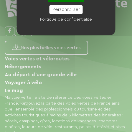
Personnaliser
Politique de confidentialité
Nos plus belles voies vertes
Voies vertes et véloroutes
Hébergements
Au départ d'une grande ville
Voyager à vélo
Le mag
Ma voie verte, le site de référence des voies vertes en
France. Retrouvez la carte des voies vertes de France ainsi
que l'ensemble des professionnels du tourisme et des
activités touristiques à moins de 5 kilomètres des itinéraires :
hôtels, campings, gîtes, locations de vacances, chambres
d'hôtes, loueurs de vélo, restaurants, points d'intérêt et sites