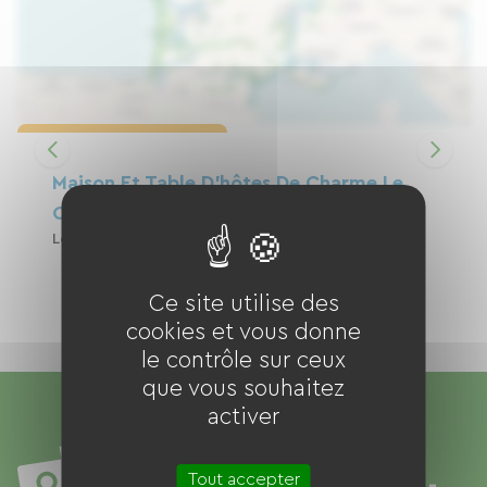
Charger la carte
Maison Et Table D'hôtes De Charme Le
Camélia Blanc
Location De Vacances
Saint-Ciers-Sur-Gironde
Ce site utilise des
cookies et vous donne
le contrôle sur ceux
que vous souhaitez
activer
Tout accepter