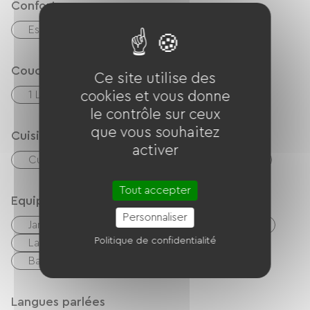
Confort
Espace de repas extérieur
Couchage
Ce site utilise des
cookies et vous donne
1 Lits 160cm
1 Lits 90cm
le contrôle sur ceux
que vous souhaitez
Cuisine
activer
Cuisine
Réfrigérateur
Micro-onde
Tout accepter
Equipements
Personnaliser
Jardin
Balcon / terrasse
Cafetière
Politique de confidentialité
Lave linge
Wifi gratuit
TV
Barbecue
Langues parlées