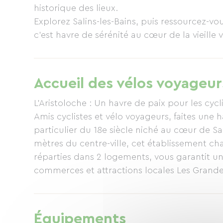
historique des lieux.
Explorez Salins-les-Bains, puis ressourcez-vou
c'est havre de sérénité au cœur de la 
Accueil des vélos voyageur
L'Aristoloche : Un havre de paix pour les cyc
Amis cyclistes et vélo voyageurs, faites une h
particulier du 18e siècle niché au cœur de Sa
mètres du centre-ville, cet établissement c
réparties dans 2 logements, vous garantit un s
commerces et attractions locales Les Grande
l’Unesco, les thermes. Et cerise sur le gâteau
services de massage proposés.
Au plaisir de vous accueillir !
Équipements