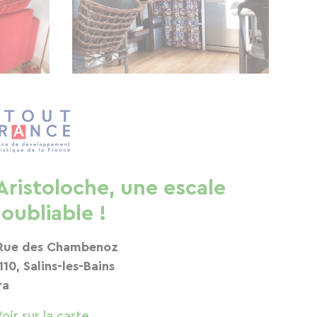
'Aristoloche, une escale
noubliable !
Rue des Chambenoz
110, Salins-les-Bains
ra
Voir sur la carte