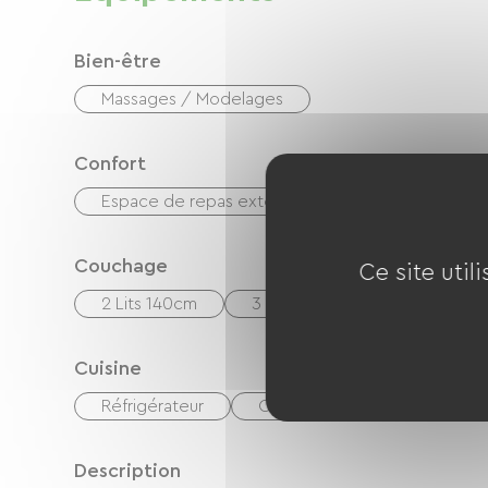
Bien-être
Massages / Modelages
Confort
Espace de repas extérieur
Couchage
Ce site util
2 Lits 140cm
3 Lits 90cm
3 Canapés c
Cuisine
Réfrigérateur
Congélateur
Micro-on
Description