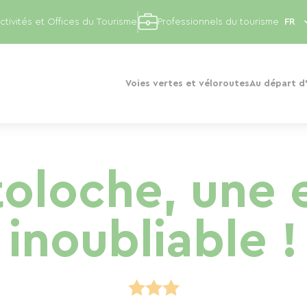
ctivités et Offices du Tourisme
Professionnels du tourisme
Voies vertes et véloroutes
Au départ d'
stoloche, une 
inoubliable !