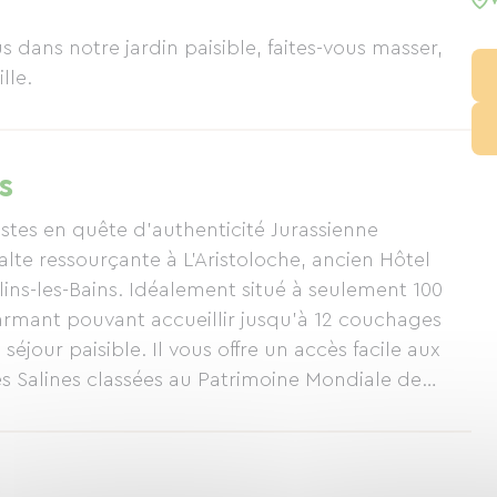
s dans notre jardin paisible, faites-vous masser,
vieille ville.
s
listes en quête d'authenticité Jurassienne
alte ressourçante à L'Aristoloche, ancien Hôtel
lins-les-Bains. Idéalement situé à seulement 100
harmant pouvant accueillir jusqu’à 12 couchages
éjour paisible. Il vous offre un accès facile aux
s Salines classées au Patrimoine Mondiale de
, laissez le stress de la route s'évaporer grâce aux