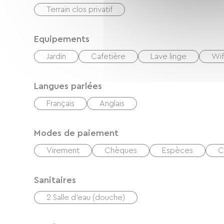
Terrain clos privatif
Equipements
Jardin
Cafetière
Lave linge
Wif
Langues parlées
Français
Anglais
Modes de paiement
Virement
Chèques
Espèces
C
Sanitaires
2 Salle d'eau (douche)