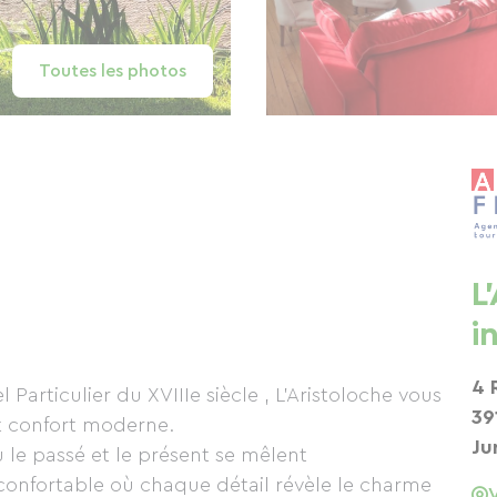
Toutes les photos
L
i
4 
Particulier du XVIIIe siècle , L'Aristoloche vous
39
et confort moderne.
Ju
 le passé et le présent se mêlent
l révèle le charme