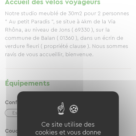
Accueil des vélos voyageurs
Notre studio meublé de 30m2 pour 2 personnes
" Au petit Paradis ", se situe à 4km de la Via
Rhôna, au niveau de Jons ( 69330 ), sur la
commune de Balan ( 01360 ), dans un écrin de
verdure fleuri ( propriété clause ). Nous sommes
ravis de vous accueillir, bienvenue.
Équipements
Confort
Espace de repas extérieur
Ce site utilise des
Couchage
cookies et vous donne