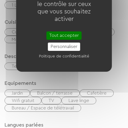
le contrôle sur ceux
1 Lits 140cm
que vous souhaitez
activer
Cuisine
Cuisine
Réfrigérateur
Congélateur
Tout accepter
Micro-onde
Personnaliser
Description
Politique de confidentialité
Terrain clos privatif
Equipements
Jardin
Balcon / terrasse
Cafetière
Wifi gratuit
TV
Lave linge
Bureau / Espace de télétravail
Langues parlées