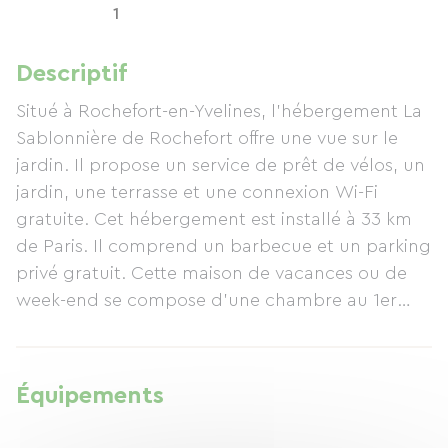
1
Descriptif
Situé à Rochefort-en-Yvelines, l’hébergement La
Sablonnière de Rochefort offre une vue sur le
jardin. Il propose un service de prêt de vélos, un
jardin, une terrasse et une connexion Wi-Fi
gratuite. Cet hébergement est installé à 33 km
de Paris. Il comprend un barbecue et un parking
privé gratuit. Cette maison de vacances ou de
week-end se compose d'une chambre au 1er
étageainsi que de 1 salle de bains; en rdc d'un
salon & d'une kitchenette entièrement équipée
avec un réfrigérateur et une machine à café,
Équipements
avec une douche et des articles de toilette
gratuits. Des serviettes et du linge de lit sont