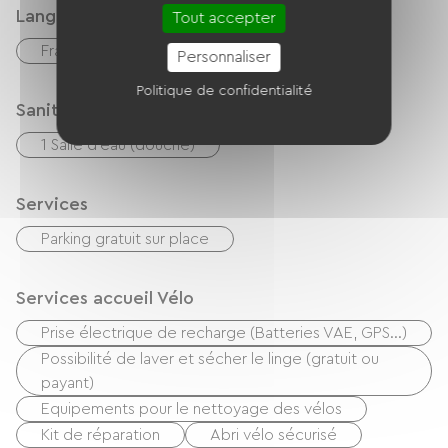
Langues parlées
Tout accepter
Français
Anglais
Personnaliser
Politique de confidentialité
Sanitaires
1 Salle d'eau (douche)
Services
Parking gratuit sur place
Services accueil Vélo
Prise électrique de recharge (Batteries VAE, GPS…)
Possibilité de laver et sécher le linge (gratuit ou
payant)
Equipements pour le nettoyage des vélos
Kit de réparation
Abri vélo sécurisé