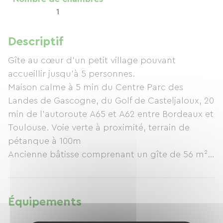
1
Descriptif
Gîte au cœur d'un petit village pouvant
accueillir jusqu'à 5 personnes.
Maison calme à 5 min du Centre Parc des
Landes de Gascogne, du Golf de Casteljaloux, 20
min de l'autoroute A65 et A62 entre Bordeaux et
Toulouse. Voie verte à proximité, terrain de
pétanque à 100m
Ancienne bâtisse comprenant un gîte de 56 m²
plain-pied avec accès privatif comprenant :
1 cuisine aménagée avec four, lave-vaisselle,
plaque gaz, micro-ondes, frigo, hotte.
Équipements
1 cour privative avec salon de jardin, transats et
plancha.