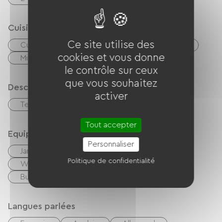
Cuisine
Ce site utilise des
Cuisine
Réfrigérateur
Congélateur
cookies et vous donne
Micro-onde
Four
le contrôle sur ceux
que vous souhaitez
Description
activer
Terrain clos privatif
Tout accepter
Equipements
Personnaliser
Jardin
Cafetière
Lave linge
Politique de confidentialité
Wifi gratuit
Barbecue
Bureau / Espace de télétravail
Langues parlées