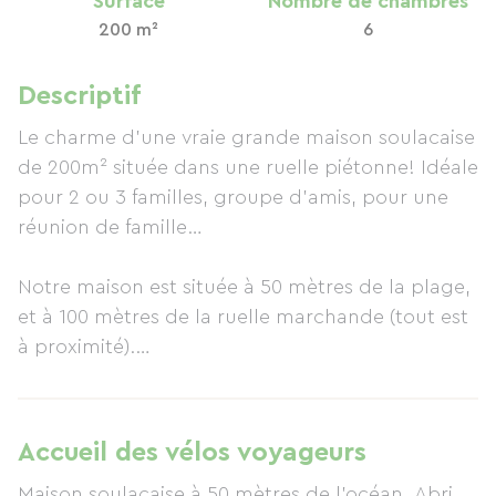
Surface
Nombre de chambres
200 m²
6
Descriptif
Le charme d’une vraie grande maison soulacaise
de 200m² située dans une ruelle piétonne! Idéale
pour 2 ou 3 familles, groupe d’amis, pour une
réunion de famille…
Notre maison est située à 50 mètres de la plage,
et à 100 mètres de la ruelle marchande (tout est
à proximité).
Maison lumineuse et pleine de couleurs, avec un
grand espace sablonneux clôturé, une grande
Accueil des vélos voyageurs
terrasse couverte ainsi qu’une autre terrasse
Maison soulacaise à 50 mètres de l'océan. Abri